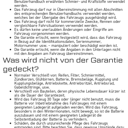
Benutzerhandbuch erwähnten Schmier- und Kraftstoffe verwendet
werden.
Das Fahrzeug darf nur in Übereinstimmung mit allen Abschnitten
des entsprechenden Benutzerhandbuchs verwendet werden,
welches bei der Übergabe des Fahrzeugs ausgehändigt wird.
Das Fahrzeug darf nicht für kommerzielle Zwecke, Rennen oder
vergleichbare Fahrsituationen verwendet werden.
Es dürfen keine unerlaubten Änderungen oder Eingriffe am
Fahrzeug vorgenommen werden.
Die Garantie erlischt, wenn festgestellt wird, dass das Fahrzeug
in Bezug auf die Identifikationsdaten, Seriennummer,
Motornummer usw. – manipuliert oder beschädigt worden ist.
Die Garantie erlischt, wenn die Angaben in den Unterlagen nicht
mit den Angaben am Fahrzeug übereinstimmen.
Was wird nicht von der Garantie
gedeckt?
Normaler Verschleiß von: Reifen, Filter, Schmiermittel,
Zündkerzen, Glühbirnen, Batterie, Bremsbeläge, Kupplung und
Kupplungsbeläge, Antriebskette, Antriebsritzel, Antriebsrad,
Gabeldichtringe, usw.
Verschleiß von Bauteilen, deren physische Lebensdauer kürzer ist
als die Dauer der Garantiezeit.
Wird das Fahrzeug 30 Tage oder länger nicht benutzt, muss die
Batterie vor Inbetriebnahme des Fahrzeuges mit einem
geeigneten Ladegerät aufgeladen werden. Wird das Fahrzeug,
besonders in den Wintermonaten, nicht bewegt, so ist die Batterie
auszubauen und mit einem geeigneten Ladegerät die
Selbstentladung der Batterie zu verhindern.
Schäden, die durch unzureichende Pflege des Fahrzeugs
entstanden sind. Bitte beachten Sie, dass gewisse Umstände dazu