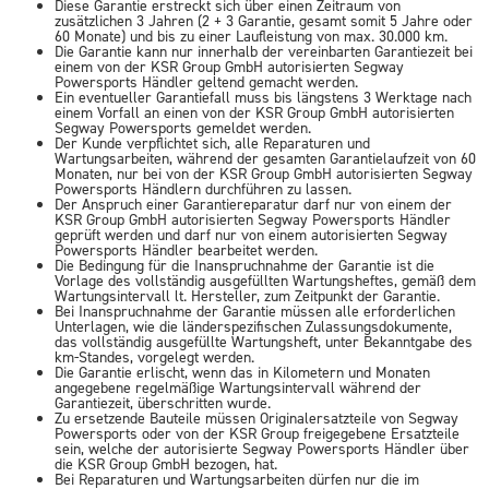
Diese Garantie erstreckt sich über einen Zeitraum von
zusätzlichen 3 Jahren (2 + 3 Garantie, gesamt somit 5 Jahre oder
60 Monate) und bis zu einer Laufleistung von max. 30.000 km.
Die Garantie kann nur innerhalb der vereinbarten Garantiezeit bei
einem von der KSR Group GmbH autorisierten Segway
Powersports Händler geltend gemacht werden.
Ein eventueller Garantiefall muss bis längstens 3 Werktage nach
einem Vorfall an einen von der KSR Group GmbH autorisierten
Segway Powersports gemeldet werden.
Der Kunde verpflichtet sich, alle Reparaturen und
Wartungsarbeiten, während der gesamten Garantielaufzeit von 60
Monaten, nur bei von der KSR Group GmbH autorisierten Segway
Powersports Händlern durchführen zu lassen.
Der Anspruch einer Garantiereparatur darf nur von einem der
KSR Group GmbH autorisierten Segway Powersports Händler
geprüft werden und darf nur von einem autorisierten Segway
Powersports Händler bearbeitet werden.
Die Bedingung für die Inanspruchnahme der Garantie ist die
Vorlage des vollständig ausgefüllten Wartungsheftes, gemäß dem
Wartungsintervall lt. Hersteller, zum Zeitpunkt der Garantie.
Bei Inanspruchnahme der Garantie müssen alle erforderlichen
Unterlagen, wie die länderspezifischen Zulassungsdokumente,
das vollständig ausgefüllte Wartungsheft, unter Bekanntgabe des
km-Standes, vorgelegt werden.
Die Garantie erlischt, wenn das in Kilometern und Monaten
angegebene regelmäßige Wartungsintervall während der
Garantiezeit, überschritten wurde.
Zu ersetzende Bauteile müssen Originalersatzteile von Segway
Powersports oder von der KSR Group freigegebene Ersatzteile
sein, welche der autorisierte Segway Powersports Händler über
die KSR Group GmbH bezogen, hat.
Bei Reparaturen und Wartungsarbeiten dürfen nur die im