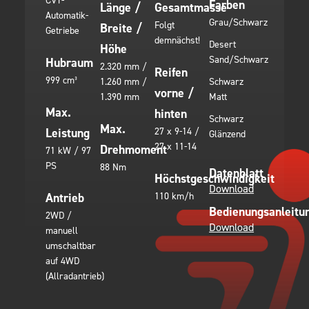
CVT-
Farben
Länge /
Gesamtmasse
Automatik-
Grau/Schwarz
Folgt
Breite /
Getriebe
demnächst!
Desert
Höhe
Sand/Schwarz
Hubraum
2.320 mm /
Reifen
999 cm³
1.260 mm /
Schwarz
vorne /
1.390 mm
Matt
Max.
hinten
Schwarz
Max.
Leistung
27 x 9-14 /
Glänzend
27 x 11-14
Drehmoment
71 kW / 97
PS
88 Nm
Datenblatt
Höchstgeschwindigkeit
Download
Antrieb
110 km/h
Bedienungsanleitu
2WD /
Download
manuell
umschaltbar
auf 4WD
(Allradantrieb)