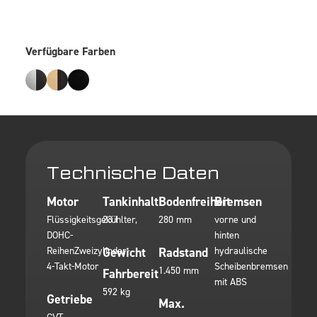
Verfügbare Farben
Technische Daten
Motor
Tankinhalt
Bodenfreiheit
Bremsen
Flüssigkeitsgekühlter,
23 l
280 mm
vorne und
DOHC-
hinten
ReihenZweizylinder-
Gewicht
Radstand
hydraulische
4-Takt-Motor
Scheibenbremsen
1.450 mm
Fahrbereit
mit ABS
592 kg
Getriebe
Max.